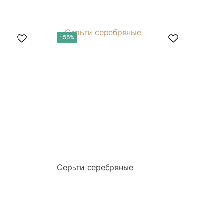
-55%
-
Серьги серебряные
Се
бр