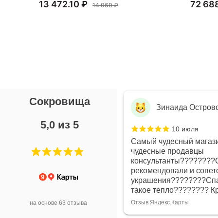
13 472.10 ₽
72 68
14 969 ₽
Сокровища
Пензиенко
Зинаида Остров
5,0 из 5
3 июля
10 июля
авторские работы,
Самый чудесный магази
расиво, на свой вкус
чудесные продавцы
ожно что угодно
консультанты????????
рекомендовали и совет
арты
украшения????????Спа
такое тепло???????? К
Отзыв Яндекс.Карты
на основе 63 отзыва