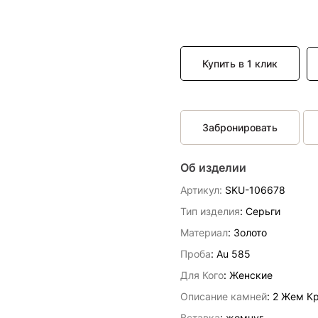
Купить в 1 клик
Забронировать
Об изделии
Артикул:
SKU-106678
Тип изделия
: Серьги
Материал
: Золото
Проба
: Au 585
Для Кого
: Женские
Описание камней
:
2 Жем Кр
Вставка
:
жемчуг