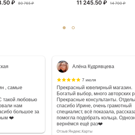
8.50 ₽
11 245.50 ₽
80 765 ₽
14 700 ₽
ская
Алёна Кудрявцева
7 июля
н , самые
Прекрасный ювелирный магазин.
Богатый выбор, много авторских р
С такой любовью
Прекрасные консультанты. Отдель
овали нам
спасибо Ирине, очень грамотный
сибо большое за
специалист, всё показала, рассказ
рым ❤️
помогла подобрать кольца. Одноз
вернёмся ещё раз❤️
Отзыв Яндекс.Карты