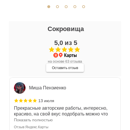
отличное. Всем доволен.
Отзыв Яндекс.Карты
Ксения Л.
Сокровища
17 июля
5,0 из 5
Очень большой выбор украшений! Каждое -
индивидуально и завораживает своей
красотой! Трудно не купить всё! Спасибо!
Показать полностью
на основе 63 отзыва
Отзыв Яндекс.Карты
Оставить отзыв
Миша Пензиенко
13 июля
Прекрасные авторские работы, интересно,
красиво, на свой вкус подобрать можно что
угодно
Показать полностью
Отзыв Яндекс.Карты