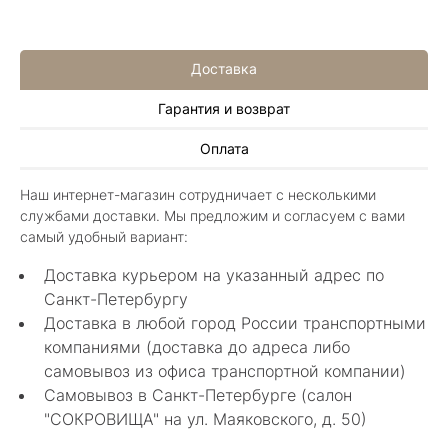
Доставка
Гарантия и возврат
Алла Майорова
Оплата
8 мая 2025
Классные изделия, оригинальные не похожие
Наш интернет-магазин сотрудничает с несколькими
в других магазинах. Сотрудники очень
службами доставки. Мы предложим и согласуем с вами
грамотные специалисты в своем деле помогли
Показать полностью
самый удобный вариант:
с выбором.
Отзыв Яндекс.Карты
Доставка курьером на указанный адрес по
Санкт-Петербургу
Доставка в любой город России транспортными
Нелли Г.
компаниями (доставка до адреса либо
самовывоз из офиса транспортной компании)
4 мая 2025
Самовывоз в Санкт-Петербурге (салон
Каждый раз бывая на Большой Конюшенной
"СОКРОВИЩА" на ул. Маяковского, д. 50)
12 в Санкт-Петербурге посещаю этот
уникальный салон-магазин.Индивидуальный
Показать полностью