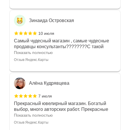
Зинаида Островская
10 июля
Самый чудесный магазин , самые чудесные
продавцы консультанты????????С такой
любовью рекомендовали и советовали нам
Показать полностью
украшения????????Спасибо большое за
Отзыв Яндекс.Карты
такое тепло???????? Крым ❤️
Алёна Кудрявцева
7 июля
Прекрасный ювелирный магазин. Богатый
выбор, много авторских работ. Прекрасные
консультанты. Отдельное спасибо Ирине,
Показать полностью
очень грамотный специалист, всё показала,
Отзыв Яндекс.Карты
рассказала и помогла подобрать кольца.