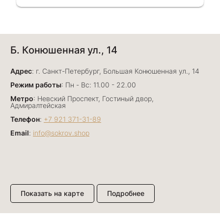
Однозначно вернёмся ещё раз❤️
Анна Джафарова
Б. Конюшенная ул., 14
29 июня
Отличный сервис! Прекрасные изделия: есть
Адрес
база, а есть совсем нетривиальные и даже
: г. Санкт-Петербург, Большая Конюшенная ул., 14
оригинальные. Спасибо сотрудникам за
Показать полностью
Режим работы
: Пн - Вс: 11.00 - 22.00
деликатность и грамотные советы в подборе.
Отзыв Яндекс.Карты
Метро
: Невский Проспект, Гостиный двор,
Буду рекомендовать))
Адмиралтейская
Телефон
:
+7 921 371-31-89
Email
:
info@sokrov.shop
Лизавета
27 июня
Были проездом, замечательные консультанты,
сервис на высоте
Отзыв Яндекс.Карты
Показать на карте
Подробнее