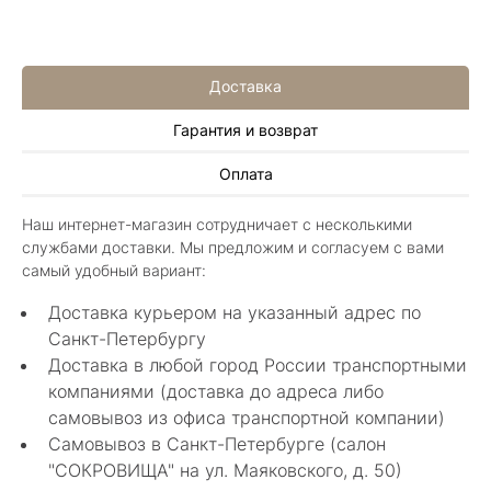
Доставка
Гарантия и возврат
Алла Майорова
Оплата
8 мая 2025
Классные изделия, оригинальные не похожие
Наш интернет-магазин сотрудничает с несколькими
в других магазинах. Сотрудники очень
службами доставки. Мы предложим и согласуем с вами
грамотные специалисты в своем деле помогли
Показать полностью
самый удобный вариант:
с выбором.
Отзыв Яндекс.Карты
Доставка курьером на указанный адрес по
Санкт-Петербургу
Доставка в любой город России транспортными
Нелли Г.
компаниями (доставка до адреса либо
самовывоз из офиса транспортной компании)
4 мая 2025
Самовывоз в Санкт-Петербурге (салон
Каждый раз бывая на Большой Конюшенной
"СОКРОВИЩА" на ул. Маяковского, д. 50)
12 в Санкт-Петербурге посещаю этот