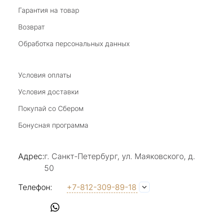
Виктория Бузина
Гарантия на товар
Возврат
20 июля 2025
Благодарю за возможность получить
Обработка персональных данных
удовольствие от покупкок авторских
украшений, за профессиональную
Показать полностью
консультацию, за человеческое общение. Это
Условия оплаты
Отзыв Яндекс.Карты
магазин- праздник!
Условия доставки
Покупай со Сбером
Светлана Е.
Бонусная программа
17 июля 2025
в магазине на Большой Конюшенной
Адрес:
г. Санкт-Петербург, ул. Маяковского, д.
прекрасный выбор интересных необычных
50
украшений и отзывчивый и доброделвткотный
Показать полностью
персонал, спасибо!
Отзыв Яндекс.Карты
Телефон:
+7-812-309-89-18