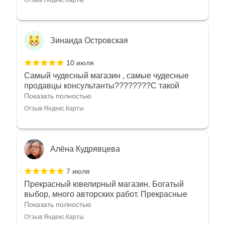
Зинаида Островская
10 июля
Самый чудесный магазин , самые чудесные
продавцы консультанты????????С такой
любовью рекомендовали и советовали нам
Показать полностью
украшения????????Спасибо большое за
Отзыв Яндекс.Карты
такое тепло???????? Крым ❤️
Алёна Кудрявцева
7 июля
Прекрасный ювелирный магазин. Богатый
выбор, много авторских работ. Прекрасные
консультанты. Отдельное спасибо Ирине,
Показать полностью
очень грамотный специалист, всё показала,
Отзыв Яндекс.Карты
рассказала и помогла подобрать кольца.