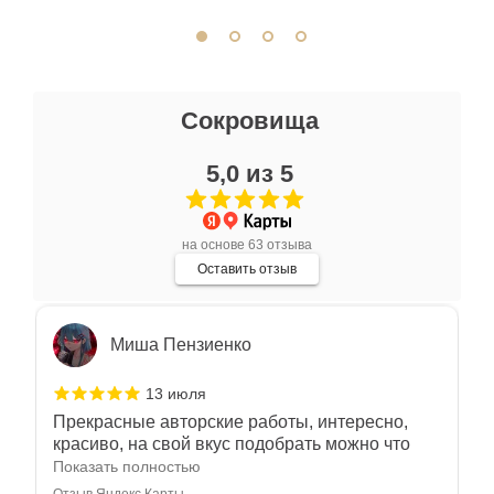
отличное. Всем доволен.
Отзыв Яндекс.Карты
Ксения Л.
Сокровища
17 июля
5,0 из 5
Очень большой выбор украшений! Каждое -
индивидуально и завораживает своей
красотой! Трудно не купить всё! Спасибо!
Показать полностью
на основе 63 отзыва
Отзыв Яндекс.Карты
Оставить отзыв
Миша Пензиенко
13 июля
Прекрасные авторские работы, интересно,
красиво, на свой вкус подобрать можно что
угодно
Показать полностью
Отзыв Яндекс.Карты