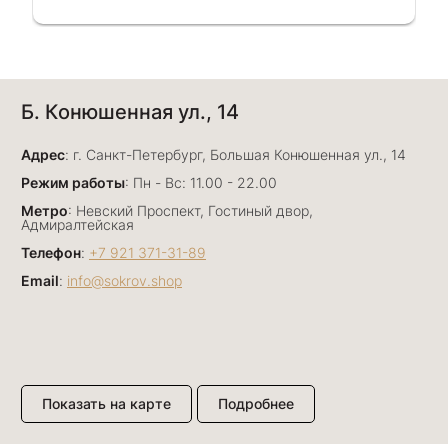
Однозначно вернёмся ещё раз❤️
Анна Джафарова
Б. Конюшенная ул., 14
29 июня
Отличный сервис! Прекрасные изделия: есть
Адрес
база, а есть совсем нетривиальные и даже
: г. Санкт-Петербург, Большая Конюшенная ул., 14
оригинальные. Спасибо сотрудникам за
Показать полностью
Режим работы
: Пн - Вс: 11.00 - 22.00
деликатность и грамотные советы в подборе.
Отзыв Яндекс.Карты
Метро
: Невский Проспект, Гостиный двор,
Буду рекомендовать))
Адмиралтейская
Телефон
:
+7 921 371-31-89
Email
:
info@sokrov.shop
Лизавета
27 июня
Были проездом, замечательные консультанты,
сервис на высоте
Отзыв Яндекс.Карты
Показать на карте
Подробнее