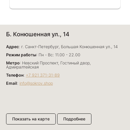
рассказала и помогла подобрать кольца.
Однозначно вернёмся ещё раз❤️
Анна Джафарова
Б. Конюшенная ул., 14
29 июня
Отличный сервис! Прекрасные изделия: есть
Адрес
база, а есть совсем нетривиальные и даже
: г. Санкт-Петербург, Большая Конюшенная ул., 14
оригинальные. Спасибо сотрудникам за
Показать полностью
Режим работы
: Пн - Вс: 11.00 - 22.00
деликатность и грамотные советы в подборе.
Отзыв Яндекс.Карты
Метро
: Невский Проспект, Гостиный двор,
Буду рекомендовать))
Адмиралтейская
Телефон
:
+7 921 371-31-89
Email
:
info@sokrov.shop
Лизавета
27 июня
Были проездом, замечательные консультанты,
сервис на высоте
Отзыв Яндекс.Карты
Показать на карте
Подробнее