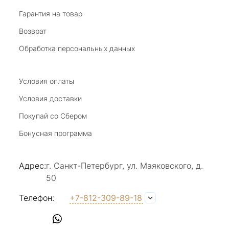
Виктория Бузина
Гарантия на товар
Возврат
20 июля 2025
Благодарю за возможность получить
Обработка персональных данных
удовольствие от покупкок авторских
украшений, за профессиональную
Показать полностью
консультацию, за человеческое общение. Это
Условия оплаты
Отзыв Яндекс.Карты
магазин- праздник!
Условия доставки
Покупай со Сбером
Светлана Е.
Бонусная программа
17 июля 2025
в магазине на Большой Конюшенной
Адрес:
г. Санкт-Петербург, ул. Маяковского, д.
прекрасный выбор интересных необычных
50
украшений и отзывчивый и доброделвткотный
Показать полностью
персонал, спасибо!
Отзыв Яндекс.Карты
Телефон:
+7-812-309-89-18