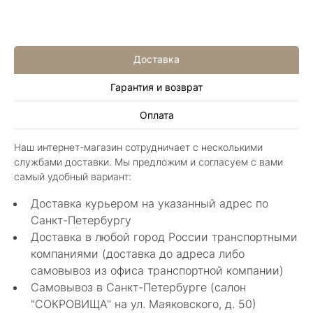
Доставка
Гарантия и возврат
Алла Майорова
Оплата
8 мая 2025
Классные изделия, оригинальные не похожие
Наш интернет-магазин сотрудничает с несколькими
в других магазинах. Сотрудники очень
службами доставки. Мы предложим и согласуем с вами
грамотные специалисты в своем деле помогли
Показать полностью
самый удобный вариант:
с выбором.
Отзыв Яндекс.Карты
Доставка курьером на указанный адрес по
Санкт-Петербургу
Доставка в любой город России транспортными
Нелли Г.
компаниями (доставка до адреса либо
самовывоз из офиса транспортной компании)
4 мая 2025
Самовывоз в Санкт-Петербурге (салон
Каждый раз бывая на Большой Конюшенной
"СОКРОВИЩА" на ул. Маяковского, д. 50)
12 в Санкт-Петербурге посещаю этот