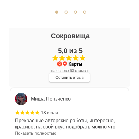
отличное. Всем доволен.
Отзыв Яндекс.Карты
Ксения Л.
Сокровища
17 июля
5,0 из 5
Очень большой выбор украшений! Каждое -
индивидуально и завораживает своей
красотой! Трудно не купить всё! Спасибо!
Показать полностью
на основе 63 отзыва
Отзыв Яндекс.Карты
Оставить отзыв
Миша Пензиенко
13 июля
Прекрасные авторские работы, интересно,
красиво, на свой вкус подобрать можно что
угодно
Показать полностью