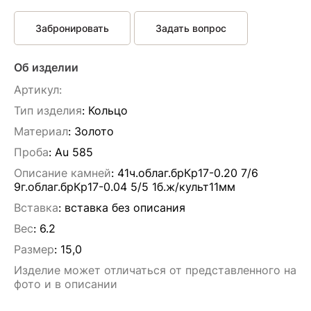
Забронировать
Задать вопрос
Об изделии
Артикул:
Тип изделия
: Кольцо
Материал
: Золото
Проба
: Au 585
Описание камней
:
41ч.облаг.брКр17-0.20 7/6
9г.облаг.брКр17-0.04 5/5 1б.ж/культ11мм
Вставка
:
вставка без описания
Вес
:
6.2
Размер
:
15,0
Изделие может отличаться от представленного на
фото и в описании