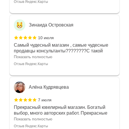
Отзыв Яндекс.Карты
Зинаида Островская
10 июля
Самый чудесный магазин , самые чудесные
продавцы консультанты????????С такой
любовью рекомендовали и советовали нам
Показать полностью
украшения????????Спасибо большое за
Отзыв Яндекс.Карты
такое тепло???????? Крым ❤️
Алёна Кудрявцева
7 июля
Прекрасный ювелирный магазин. Богатый
выбор, много авторских работ. Прекрасные
консультанты. Отдельное спасибо Ирине,
Показать полностью
очень грамотный специалист, всё показала,
Отзыв Яндекс.Карты