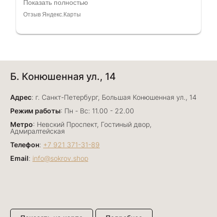
любовью рекомендовали и советовали нам
Показать полностью
украшения????????Спасибо большое за
Отзыв Яндекс.Карты
такое тепло???????? Крым ❤️
Алёна Кудрявцева
Б. Конюшенная ул., 14
7 июля
Прекрасный ювелирный магазин. Богатый
Адрес
выбор, много авторских работ. Прекрасные
: г. Санкт-Петербург, Большая Конюшенная ул., 14
консультанты. Отдельное спасибо Ирине,
Показать полностью
Режим работы
: Пн - Вс: 11.00 - 22.00
очень грамотный специалист, всё показала,
Отзыв Яндекс.Карты
Метро
: Невский Проспект, Гостиный двор,
рассказала и помогла подобрать кольца.
Адмиралтейская
Однозначно вернёмся ещё раз❤️
Телефон
:
+7 921 371-31-89
Email
:
info@sokrov.shop
Анна Джафарова
29 июня
Отличный сервис! Прекрасные изделия: есть
база, а есть совсем нетривиальные и даже
оригинальные. Спасибо сотрудникам за
Показать полностью