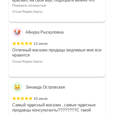
красиво, на свой вкус подобрать можно что
угодно
Показать полностью
Отзыв Яндекс.Карты
Айнура Рыскуловна
13 июля
Отличный магазин продацы ведливые мне все
нравится
Отзыв Яндекс.Карты
Зинаида Островская
10 июля
Самый чудесный магазин , самые чудесные
продавцы консультанты????????С такой