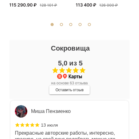
115 290.90 ₽
113 400 ₽
внимательно. Со вкусом подобрали
128 101 ₽
126 000 ₽
сопутствующие аксессуары. Качество
Показать полностью
отличное. Всем доволен.
Отзыв Яндекс.Карты
Ксения Л.
Сокровища
17 июля
5,0 из 5
Очень большой выбор украшений! Каждое -
индивидуально и завораживает своей
красотой! Трудно не купить всё! Спасибо!
Показать полностью
на основе 63 отзыва
Отзыв Яндекс.Карты
Оставить отзыв
Миша Пензиенко
13 июля
Прекрасные авторские работы, интересно,