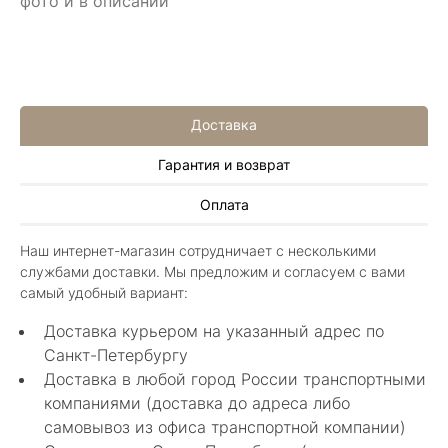
фото и в описании
Доставка
Гарантия и возврат
Иван Еремеев
Оплата
3 июня 2025
Шикарный магазин, огромный ассортимент не
Наш интернет-магазин сотрудничает с несколькими
только ювелирных изделий. Продавцы
службами доставки. Мы предложим и согласуем с вами
шикарные, спасибо!
Показать полностью
самый удобный вариант:
Отзыв Яндекс.Карты
Доставка курьером на указанный адрес по
Санкт-Петербургу
Доставка в любой город России транспортными
Алла Майорова
компаниями (доставка до адреса либо
самовывоз из офиса транспортной компании)
8 мая 2025