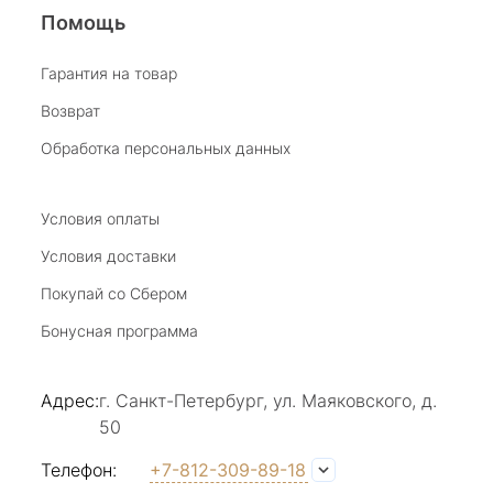
покупки не ушёл. Спасибо. Жаль что салон
Помощь
закрывается.
наталья н.
Гарантия на товар
Возврат
27 июля 2025
Замечательный магазин, отличные продавцы,
Обработка персональных данных
бесподобный ассортимент ! Рекомендую
Отзыв Яндекс.Карты
Условия оплаты
Условия доставки
Покупай со Сбером
Виктория Бузина
Бонусная программа
20 июля 2025
Благодарю за возможность получить
Адрес:
г. Санкт-Петербург, ул. Маяковского, д.
удовольствие от покупкок авторских
50
украшений, за профессиональную
Показать полностью
консультацию, за человеческое общение. Это
Отзыв Яндекс.Карты
Телефон:
+7-812-309-89-18
магазин- праздник!