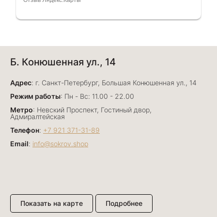
рассказала и помогла подобрать кольца.
Однозначно вернёмся ещё раз❤️
Анна Джафарова
Б. Конюшенная ул., 14
29 июня
Отличный сервис! Прекрасные изделия: есть
Адрес
база, а есть совсем нетривиальные и даже
: г. Санкт-Петербург, Большая Конюшенная ул., 14
оригинальные. Спасибо сотрудникам за
Показать полностью
Режим работы
: Пн - Вс: 11.00 - 22.00
деликатность и грамотные советы в подборе.
Отзыв Яндекс.Карты
Метро
: Невский Проспект, Гостиный двор,
Буду рекомендовать))
Адмиралтейская
Телефон
:
+7 921 371-31-89
Email
:
info@sokrov.shop
Лизавета
27 июня
Были проездом, замечательные консультанты,
сервис на высоте
Отзыв Яндекс.Карты
Показать на карте
Подробнее