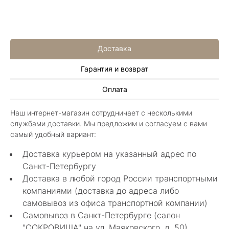
Доставка
Гарантия и возврат
Алла Майорова
Оплата
8 мая 2025
Классные изделия, оригинальные не похожие
Наш интернет-магазин сотрудничает с несколькими
в других магазинах. Сотрудники очень
службами доставки. Мы предложим и согласуем с вами
грамотные специалисты в своем деле помогли
Показать полностью
самый удобный вариант:
с выбором.
Отзыв Яндекс.Карты
Доставка курьером на указанный адрес по
Санкт-Петербургу
Доставка в любой город России транспортными
Нелли Г.
компаниями (доставка до адреса либо
самовывоз из офиса транспортной компании)
4 мая 2025
Самовывоз в Санкт-Петербурге (салон
Каждый раз бывая на Большой Конюшенной
"СОКРОВИЩА" на ул. Маяковского, д. 50)