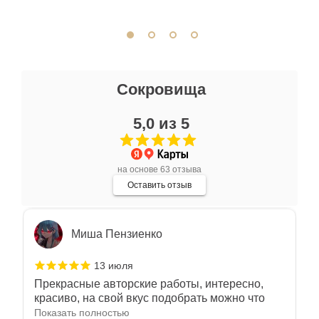
сопутствующие аксессуары. Качество
Показать полностью
отличное. Всем доволен.
Отзыв Яндекс.Карты
Ксения Л.
Сокровища
17 июля
5,0 из 5
Очень большой выбор украшений! Каждое -
индивидуально и завораживает своей
красотой! Трудно не купить всё! Спасибо!
Показать полностью
на основе 63 отзыва
Отзыв Яндекс.Карты
Оставить отзыв
Миша Пензиенко
13 июля
Прекрасные авторские работы, интересно,
красиво, на свой вкус подобрать можно что
угодно
Показать полностью