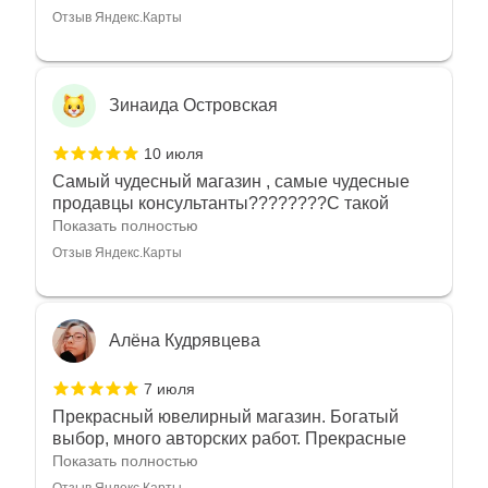
Отзыв Яндекс.Карты
Зинаида Островская
10 июля
Самый чудесный магазин , самые чудесные
продавцы консультанты????????С такой
любовью рекомендовали и советовали нам
Показать полностью
украшения????????Спасибо большое за
Отзыв Яндекс.Карты
такое тепло???????? Крым ❤️
Алёна Кудрявцева
7 июля
Прекрасный ювелирный магазин. Богатый
выбор, много авторских работ. Прекрасные
консультанты. Отдельное спасибо Ирине,
Показать полностью
очень грамотный специалист, всё показала,
Отзыв Яндекс.Карты