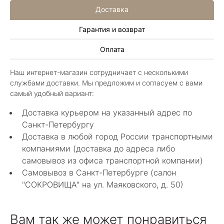
Доставка
Гарантия и возврат
Алла Майорова
Оплата
8 мая 2025
Классные изделия, оригинальные не похожие
Наш интернет-магазин сотрудничает с несколькими
в других магазинах. Сотрудники очень
службами доставки. Мы предложим и согласуем с вами
грамотные специалисты в своем деле помогли
Показать полностью
самый удобный вариант:
с выбором.
Отзыв Яндекс.Карты
Доставка курьером на указанный адрес по
Санкт-Петербургу
Доставка в любой город России транспортными
Нелли Г.
компаниями (доставка до адреса либо
самовывоз из офиса транспортной компании)
4 мая 2025
Самовывоз в Санкт-Петербурге (салон
Каждый раз бывая на Большой Конюшенной
"СОКРОВИЩА" на ул. Маяковского, д. 50)
12 в Санкт-Петербурге посещаю этот
уникальный салон-магазин.Индивидуальный
Показать полностью
гид по стилю и персональные " ювелирные
Отзыв Яндекс.Карты
Вам так же может понравиться
феи-специалисты" помогут определиться с