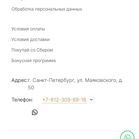
20 июля 2025
Благодарю за возможность получить
Обработка персональных данных
удовольствие от покупкок авторских
украшений, за профессиональную
Показать полностью
консультацию, за человеческое общение. Это
Условия оплаты
Отзыв Яндекс.Карты
магазин- праздник!
Условия доставки
Покупай со Сбером
Светлана Е.
Бонусная программа
17 июля 2025
в магазине на Большой Конюшенной
Адрес:
г. Санкт-Петербург, ул. Маяковского, д.
прекрасный выбор интересных необычных
50
украшений и отзывчивый и доброделвткотный
Показать полностью
персонал, спасибо!
Отзыв Яндекс.Карты
Телефон:
+7-812-309-89-18
Наталья Вишневская
17 июля 2025