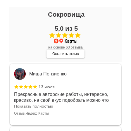
Ксения Л.
Сокровища
17 июля
5,0 из 5
Очень большой выбор украшений! Каждое -
индивидуально и завораживает своей
красотой! Трудно не купить всё! Спасибо!
Показать полностью
на основе 63 отзыва
Отзыв Яндекс.Карты
Оставить отзыв
Миша Пензиенко
13 июля
Прекрасные авторские работы, интересно,
красиво, на свой вкус подобрать можно что
угодно
Показать полностью
Отзыв Яндекс.Карты