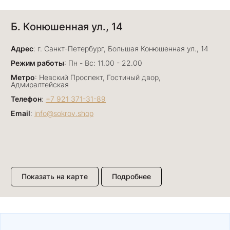
Анна Джафарова
Б. Конюшенная ул., 14
29 июня
Отличный сервис! Прекрасные изделия: есть
Адрес
база, а есть совсем нетривиальные и даже
: г. Санкт-Петербург, Большая Конюшенная ул., 14
оригинальные. Спасибо сотрудникам за
Показать полностью
Режим работы
: Пн - Вс: 11.00 - 22.00
деликатность и грамотные советы в подборе.
Отзыв Яндекс.Карты
Метро
: Невский Проспект, Гостиный двор,
Буду рекомендовать))
Адмиралтейская
Телефон
:
+7 921 371-31-89
Email
:
info@sokrov.shop
Лизавета
27 июня
Были проездом, замечательные консультанты,
сервис на высоте
Отзыв Яндекс.Карты
Показать на карте
Подробнее
Павел К.