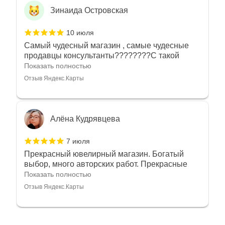
Зинаида Островская
10 июля
Самый чудесный магазин , самые чудесные
продавцы консультанты????????С такой
любовью рекомендовали и советовали нам
Показать полностью
украшения????????Спасибо большое за
Отзыв Яндекс.Карты
такое тепло???????? Крым ❤️
Алёна Кудрявцева
7 июля
Прекрасный ювелирный магазин. Богатый
выбор, много авторских работ. Прекрасные
консультанты. Отдельное спасибо Ирине,
Показать полностью
очень грамотный специалист, всё показала,
Отзыв Яндекс.Карты
рассказала и помогла подобрать кольца.
Однозначно вернёмся ещё раз❤️