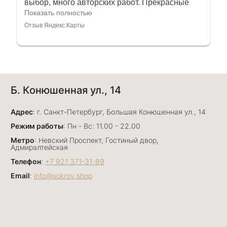
выбор, много авторских работ. Прекрасные
консультанты. Отдельное спасибо Ирине,
Показать полностью
очень грамотный специалист, всё показала,
Отзыв Яндекс.Карты
рассказала и помогла подобрать кольца.
Однозначно вернёмся ещё раз❤️
Анна Джафарова
Б. Конюшенная ул., 14
29 июня
Отличный сервис! Прекрасные изделия: есть
Адрес
база, а есть совсем нетривиальные и даже
: г. Санкт-Петербург, Большая Конюшенная ул., 14
оригинальные. Спасибо сотрудникам за
Показать полностью
Режим работы
: Пн - Вс: 11.00 - 22.00
деликатность и грамотные советы в подборе.
Отзыв Яндекс.Карты
Метро
: Невский Проспект, Гостиный двор,
Буду рекомендовать))
Адмиралтейская
Телефон
:
+7 921 371-31-89
Email
:
info@sokrov.shop
Лизавета
27 июня
Были проездом, замечательные консультанты,
сервис на высоте