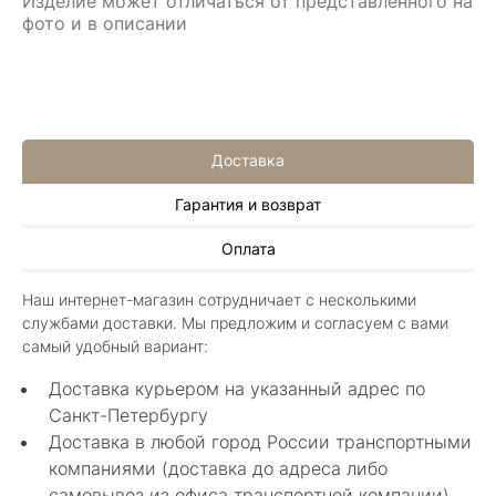
Изделие может отличаться от представленного на
фото и в описании
Доставка
Гарантия и возврат
Алла Майорова
Оплата
8 мая 2025
Классные изделия, оригинальные не похожие
Наш интернет-магазин сотрудничает с несколькими
в других магазинах. Сотрудники очень
службами доставки. Мы предложим и согласуем с вами
грамотные специалисты в своем деле помогли
Показать полностью
самый удобный вариант:
с выбором.
Отзыв Яндекс.Карты
Доставка курьером на указанный адрес по
Санкт-Петербургу
Доставка в любой город России транспортными
Нелли Г.
компаниями (доставка до адреса либо
самовывоз из офиса транспортной компании)