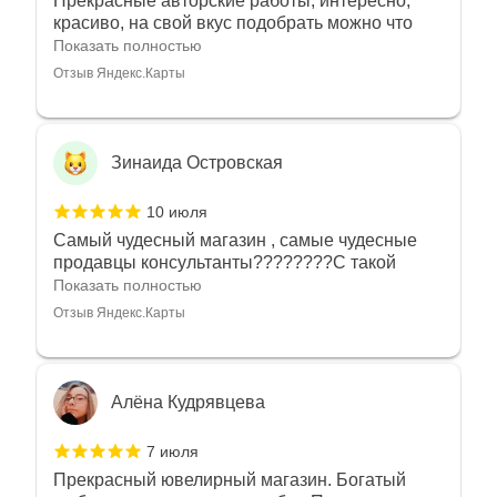
Прекрасные авторские работы, интересно,
красиво, на свой вкус подобрать можно что
угодно
Показать полностью
Отзыв Яндекс.Карты
Зинаида Островская
10 июля
Самый чудесный магазин , самые чудесные
продавцы консультанты????????С такой
любовью рекомендовали и советовали нам
Показать полностью
украшения????????Спасибо большое за
Отзыв Яндекс.Карты
такое тепло???????? Крым ❤️
Алёна Кудрявцева
7 июля
Прекрасный ювелирный магазин. Богатый