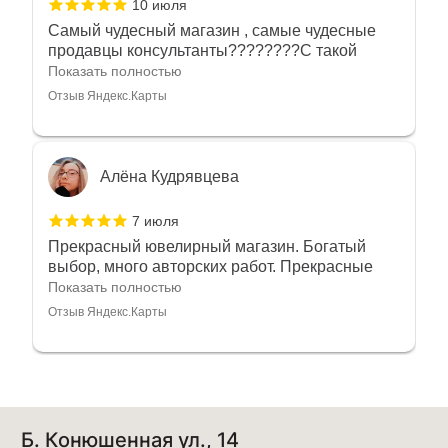
10 июля
Самый чудесный магазин , самые чудесные
продавцы консультанты????????С такой
любовью рекомендовали и советовали нам
Показать полностью
украшения????????Спасибо большое за
Отзыв Яндекс.Карты
такое тепло???????? Крым ❤️
Алёна Кудрявцева
7 июля
Прекрасный ювелирный магазин. Богатый
выбор, много авторских работ. Прекрасные
консультанты. Отдельное спасибо Ирине,
Показать полностью
очень грамотный специалист, всё показала,
Отзыв Яндекс.Карты
рассказала и помогла подобрать кольца.
Однозначно вернёмся ещё раз❤️
Анна Джафарова
Б. Конюшенная ул., 14
29 июня