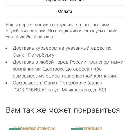
Алла Майорова
Оплата
8 мая 2025
Классные изделия, оригинальные не похожие
Наш интернет-магазин сотрудничает с несколькими
в других магазинах. Сотрудники очень
службами доставки. Мы предложим и согласуем с вами
грамотные специалисты в своем деле помогли
Показать полностью
самый удобный вариант:
с выбором.
Отзыв Яндекс.Карты
Доставка курьером на указанный адрес по
Санкт-Петербургу
Доставка в любой город России транспортными
Нелли Г.
компаниями (доставка до адреса либо
самовывоз из офиса транспортной компании)
4 мая 2025
Самовывоз в Санкт-Петербурге (салон
Каждый раз бывая на Большой Конюшенной
"СОКРОВИЩА" на ул. Маяковского, д. 50)
12 в Санкт-Петербурге посещаю этот
уникальный салон-магазин.Индивидуальный
Показать полностью
гид по стилю и персональные " ювелирные
Отзыв Яндекс.Карты
Вам так же может понравиться
феи-специалисты" помогут определиться с
выбором ! Украшения из этого бутика
неповторимы , всегда становятся самыми
любимыми и носимыми! Спасибо Вам за
arcobaleno04