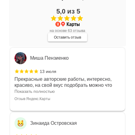
17 июля
5,0 из 5
Очень большой выбор украшений! Каждое -
индивидуально и завораживает своей
красотой! Трудно не купить всё! Спасибо!
Показать полностью
на основе 63 отзыва
Отзыв Яндекс.Карты
Оставить отзыв
Миша Пензиенко
13 июля
Прекрасные авторские работы, интересно,
красиво, на свой вкус подобрать можно что
угодно
Показать полностью
Отзыв Яндекс.Карты
Зинаида Островская