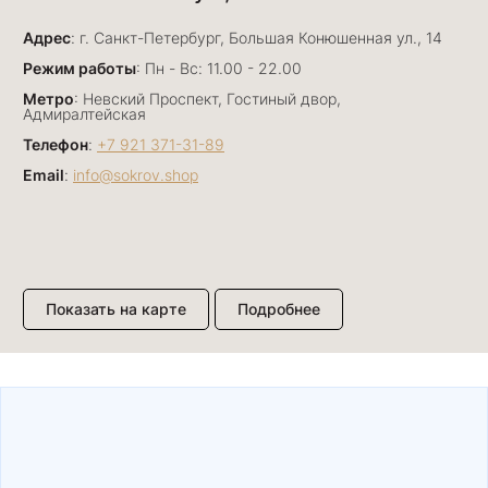
Отличный сервис! Прекрасные изделия: есть
Адрес
база, а есть совсем нетривиальные и даже
: г. Санкт-Петербург, Большая Конюшенная ул., 14
оригинальные. Спасибо сотрудникам за
Показать полностью
Режим работы
: Пн - Вс: 11.00 - 22.00
деликатность и грамотные советы в подборе.
Отзыв Яндекс.Карты
Метро
: Невский Проспект, Гостиный двор,
Буду рекомендовать))
Адмиралтейская
Телефон
:
+7 921 371-31-89
Email
:
info@sokrov.shop
Лизавета
27 июня
Были проездом, замечательные консультанты,
сервис на высоте
Отзыв Яндекс.Карты
Показать на карте
Подробнее
Павел К.
15 июня
Елена и Светлана подобрали нам прекрасный