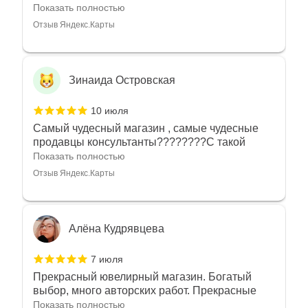
угодно
Показать полностью
Отзыв Яндекс.Карты
Зинаида Островская
10 июля
Самый чудесный магазин , самые чудесные
продавцы консультанты????????С такой
любовью рекомендовали и советовали нам
Показать полностью
украшения????????Спасибо большое за
Отзыв Яндекс.Карты
такое тепло???????? Крым ❤️
Алёна Кудрявцева
7 июля
Прекрасный ювелирный магазин. Богатый
выбор, много авторских работ. Прекрасные
консультанты. Отдельное спасибо Ирине,
Показать полностью