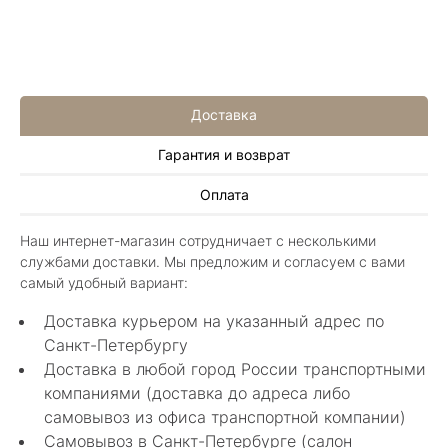
Доставка
Гарантия и возврат
Алла Майорова
Оплата
8 мая 2025
Классные изделия, оригинальные не похожие
Наш интернет-магазин сотрудничает с несколькими
в других магазинах. Сотрудники очень
службами доставки. Мы предложим и согласуем с вами
грамотные специалисты в своем деле помогли
Показать полностью
самый удобный вариант:
с выбором.
Отзыв Яндекс.Карты
Доставка курьером на указанный адрес по
Санкт-Петербургу
Доставка в любой город России транспортными
Нелли Г.
компаниями (доставка до адреса либо
самовывоз из офиса транспортной компании)
4 мая 2025
Самовывоз в Санкт-Петербурге (салон