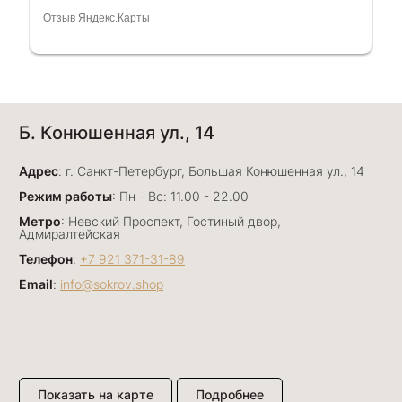
очень грамотный специалист, всё показала,
Отзыв Яндекс.Карты
рассказала и помогла подобрать кольца.
Однозначно вернёмся ещё раз❤️
Анна Джафарова
Б. Конюшенная ул., 14
29 июня
Отличный сервис! Прекрасные изделия: есть
Адрес
база, а есть совсем нетривиальные и даже
: г. Санкт-Петербург, Большая Конюшенная ул., 14
оригинальные. Спасибо сотрудникам за
Показать полностью
Режим работы
: Пн - Вс: 11.00 - 22.00
деликатность и грамотные советы в подборе.
Отзыв Яндекс.Карты
Метро
: Невский Проспект, Гостиный двор,
Буду рекомендовать))
Адмиралтейская
Телефон
:
+7 921 371-31-89
Email
:
info@sokrov.shop
Лизавета
27 июня
Были проездом, замечательные консультанты,
сервис на высоте
Отзыв Яндекс.Карты
Показать на карте
Подробнее