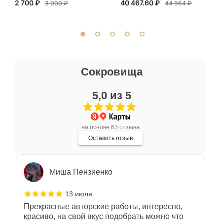
2 700 ₽
40 467.60 ₽
внимательно. Со вкусом подобрали
3 000 ₽
44 964 ₽
сопутствующие аксессуары. Качество
Показать полностью
отличное. Всем доволен.
Отзыв Яндекс.Карты
Ксения Л.
Сокровища
17 июля
5,0 из 5
Очень большой выбор украшений! Каждое -
индивидуально и завораживает своей
красотой! Трудно не купить всё! Спасибо!
Показать полностью
на основе 63 отзыва
Отзыв Яндекс.Карты
Оставить отзыв
Миша Пензиенко
13 июля
Прекрасные авторские работы, интересно,
красиво, на свой вкус подобрать можно что