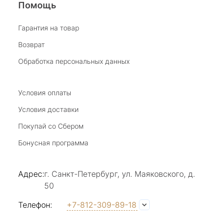
Помощь
Виктория Бузина
Гарантия на товар
Возврат
20 июля 2025
Благодарю за возможность получить
Обработка персональных данных
удовольствие от покупкок авторских
украшений, за профессиональную
Показать полностью
консультацию, за человеческое общение. Это
Условия оплаты
Отзыв Яндекс.Карты
магазин- праздник!
Условия доставки
Покупай со Сбером
Светлана Е.
Бонусная программа
17 июля 2025
в магазине на Большой Конюшенной
Адрес:
г. Санкт-Петербург, ул. Маяковского, д.
прекрасный выбор интересных необычных
50
украшений и отзывчивый и доброделвткотный
Показать полностью
персонал, спасибо!
Отзыв Яндекс.Карты
Телефон:
+7-812-309-89-18