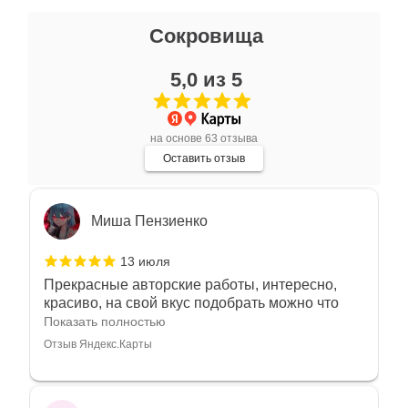
Ксения Л.
Сокровища
17 июля
5,0 из 5
Очень большой выбор украшений! Каждое -
индивидуально и завораживает своей
красотой! Трудно не купить всё! Спасибо!
Показать полностью
на основе 63 отзыва
Отзыв Яндекс.Карты
Оставить отзыв
Миша Пензиенко
13 июля
Прекрасные авторские работы, интересно,
красиво, на свой вкус подобрать можно что
угодно
Показать полностью
Отзыв Яндекс.Карты