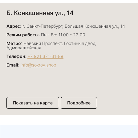
Б. Конюшенная ул., 14
7 июля
Прекрасный ювелирный магазин. Богатый
Адрес
выбор, много авторских работ. Прекрасные
: г. Санкт-Петербург, Большая Конюшенная ул., 14
консультанты. Отдельное спасибо Ирине,
Показать полностью
Режим работы
: Пн - Вс: 11.00 - 22.00
очень грамотный специалист, всё показала,
Отзыв Яндекс.Карты
Метро
: Невский Проспект, Гостиный двор,
рассказала и помогла подобрать кольца.
Адмиралтейская
Однозначно вернёмся ещё раз❤️
Телефон
:
+7 921 371-31-89
Email
:
info@sokrov.shop
Анна Джафарова
29 июня
Отличный сервис! Прекрасные изделия: есть
база, а есть совсем нетривиальные и даже
оригинальные. Спасибо сотрудникам за
Показать полностью
Показать на карте
Подробнее
деликатность и грамотные советы в подборе.
Отзыв Яндекс.Карты
Буду рекомендовать))
Лизавета