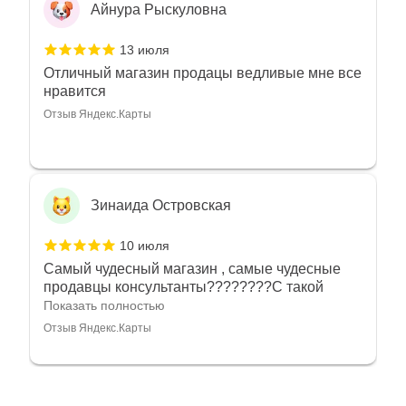
Айнура Рыскуловна
13 июля
Отличный магазин продацы ведливые мне все
нравится
Отзыв Яндекс.Карты
Зинаида Островская
10 июля
Самый чудесный магазин , самые чудесные
продавцы консультанты????????С такой
любовью рекомендовали и советовали нам
Показать полностью
украшения????????Спасибо большое за
Отзыв Яндекс.Карты
такое тепло???????? Крым ❤️
Алёна Кудрявцева