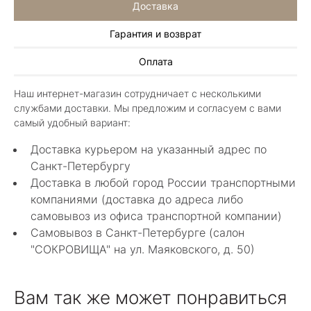
Доставка
Гарантия и возврат
Иван Еремеев
Оплата
3 июня 2025
Шикарный магазин, огромный ассортимент не
Наш интернет-магазин сотрудничает с несколькими
только ювелирных изделий. Продавцы
службами доставки. Мы предложим и согласуем с вами
шикарные, спасибо!
Показать полностью
самый удобный вариант:
Отзыв Яндекс.Карты
Доставка курьером на указанный адрес по
Санкт-Петербургу
Доставка в любой город России транспортными
Алла Майорова
компаниями (доставка до адреса либо
самовывоз из офиса транспортной компании)
8 мая 2025
Самовывоз в Санкт-Петербурге (салон
Классные изделия, оригинальные не похожие
"СОКРОВИЩА" на ул. Маяковского, д. 50)
в других магазинах. Сотрудники очень
грамотные специалисты в своем деле помогли
Показать полностью
с выбором.
Отзыв Яндекс.Карты
Вам так же может понравиться