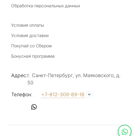
Замечательный магазин, отличные продавцы,
Обработка персональных данных
бесподобный ассортимент ! Рекомендую
Отзыв Яндекс.Карты
Условия оплаты
Условия доставки
Покупай со Сбером
Виктория Бузина
Бонусная программа
20 июля 2025
Благодарю за возможность получить
Адрес:
г. Санкт-Петербург, ул. Маяковского, д.
удовольствие от покупкок авторских
50
украшений, за профессиональную
Показать полностью
консультацию, за человеческое общение. Это
Отзыв Яндекс.Карты
Телефон:
+7-812-309-89-18
магазин- праздник!
Светлана Е.
17 июля 2025