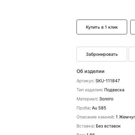
Купить в 1 клик
Забронировать
Об изделии
Артикул:
SKU-111847
Тип изделия
: Подвескa
Материал
: Золото
Проба
: Au 585
Описание камней
:
1 Жемчуг
Вставка
:
Без вставок
Вес
:
1.86