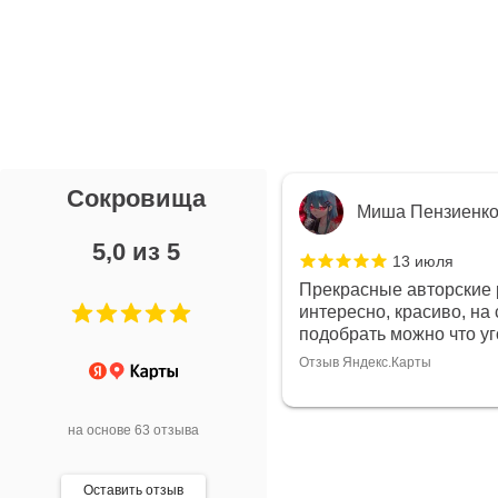
Сокровища
я Л.
Миша Пензиенк
5,0 из 5
7 июля
13 июля
ой выбор украшений!
Прекрасные авторские 
дивидуально и завораживает
интересно, красиво, на 
ой! Трудно не купить всё!
подобрать можно что у
Отзыв Яндекс.Карты
арты
на основе 63 отзыва
Оставить отзыв