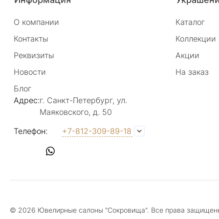
Режим работы
: Пн - Вс: 11.00 - 22.00
О компании
Каталог
Метро
: Спортивная, Чкаловская, Петроградская
Контакты
Коллекции
Телефон
:
+7 921 371-31-93
Реквизиты
Акции
Email
:
info@sokrov.shop
Новости
На заказ
Показать на карте
Подробнее
Блог
Адрес:
г. Санкт-Петербург, ул.
Маяковского, д. 50
Московский пр., 166
Телефон:
+7-812-309-89-18
Адрес
: г. Санкт-Петербург, Московский пр., д. 166
Режим работы
: Пн - Вс: 10:00 - 21:00
Метро
: Электросила
Телефон
:
+7 931 630-61-17
Email
:
info@sokrov.shop
© 2026 Ювелирные салоны "Сокровища". Все права защищен