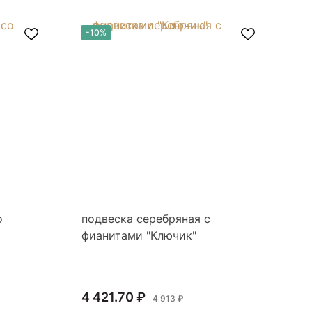
-10%
-
о
подвеска серебряная с
По
фианитами "Ключик"
фи
4 421.70 ₽
8 
4 913 ₽