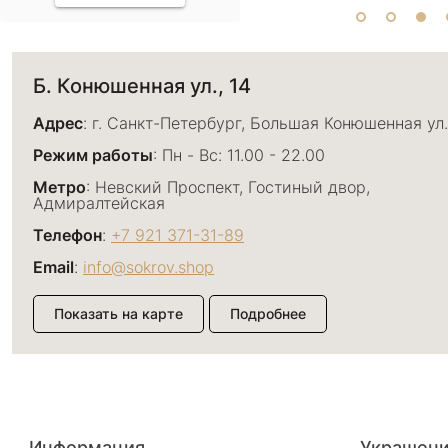
Б. Конюшенная ул., 14
Адрес
: г. Санкт-Петербург, Большая Конюшенная ул.
Режим работы
: Пн - Вс: 11.00 - 22.00
Метро
: Невский Проспект, Гостиный двор,
Адмиралтейская
Телефон
:
+7 921 371-31-89
Email
:
info@sokrov.shop
Показать на карте
Подробнее
Большой пр. П.С., 26
Адрес
: г. Санкт-Петербург, Большой проспект П.С., 
Информация
Украшен