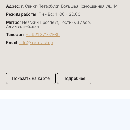
Отличный сервис! Прекрасные изделия: есть
Адрес
база, а есть совсем нетривиальные и даже
: г. Санкт-Петербург, Большая Конюшенная ул., 14
оригинальные. Спасибо сотрудникам за
Показать полностью
Режим работы
: Пн - Вс: 11.00 - 22.00
деликатность и грамотные советы в подборе.
Отзыв Яндекс.Карты
Метро
: Невский Проспект, Гостиный двор,
Буду рекомендовать))
Адмиралтейская
Телефон
:
+7 921 371-31-89
Email
:
info@sokrov.shop
Лизавета
27 июня
Были проездом, замечательные консультанты,
сервис на высоте
Отзыв Яндекс.Карты
Показать на карте
Подробнее
Павел К.
15 июня
Елена и Светлана подобрали нам прекрасный