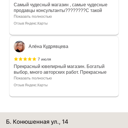
Самый чудесный магазин , самые чудесные
продавцы консультанты????????С такой
любовью рекомендовали и советовали нам
Показать полностью
украшения????????Спасибо большое за
Отзыв Яндекс.Карты
такое тепло???????? Крым ❤️
Алёна Кудрявцева
7 июля
Прекрасный ювелирный магазин. Богатый
выбор, много авторских работ. Прекрасные
консультанты. Отдельное спасибо Ирине,
Показать полностью
очень грамотный специалист, всё показала,
Отзыв Яндекс.Карты
рассказала и помогла подобрать кольца.
Однозначно вернёмся ещё раз❤️
Анна Джафарова
Б. Конюшенная ул., 14
29 июня