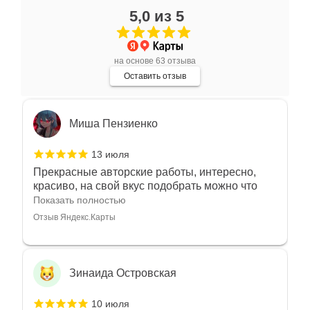
17 июля
5,0 из 5
Очень большой выбор украшений! Каждое -
индивидуально и завораживает своей
красотой! Трудно не купить всё! Спасибо!
Показать полностью
на основе 63 отзыва
Отзыв Яндекс.Карты
Оставить отзыв
Миша Пензиенко
13 июля
Прекрасные авторские работы, интересно,
красиво, на свой вкус подобрать можно что
угодно
Показать полностью
Отзыв Яндекс.Карты
Зинаида Островская
10 июля