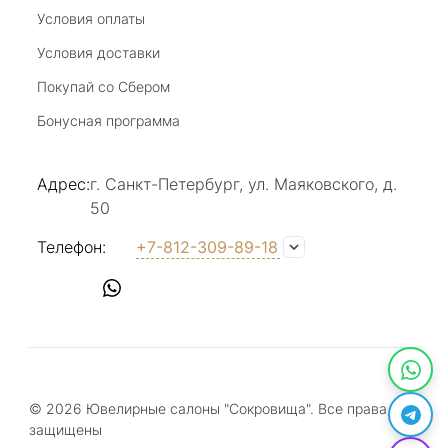
консультацию, за человеческое общение. Это
Условия оплаты
Отзыв Яндекс.Карты
магазин- праздник!
Условия доставки
Покупай со Сбером
Светлана Е.
Бонусная программа
17 июля 2025
в магазине на Большой Конюшенной
Адрес:
г. Санкт-Петербург, ул. Маяковского, д.
прекрасный выбор интересных необычных
50
украшений и отзывчивый и доброделвткотный
Показать полностью
персонал, спасибо!
Отзыв Яндекс.Карты
Телефон:
+7-812-309-89-18
Наталья Вишневская
17 июля 2025
Прекрасное место в центре города (на
большой конюшной), здесь каждый найдет
© 2026 Ювелирные салоны "Сокровища". Все права
украшение по своему вкусу. Консультанты-
Показать полностью
защищены
продавцы доброжелательны и грамотны,