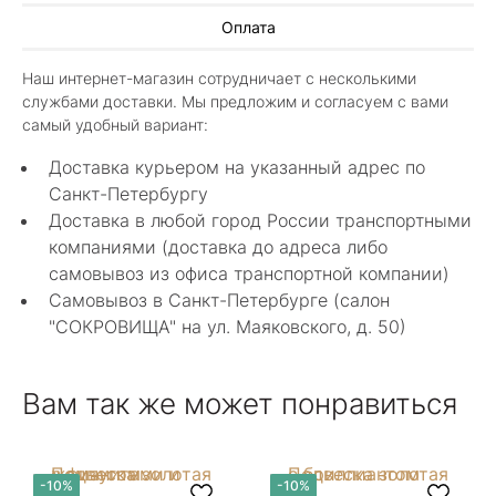
Оплата
8 мая 2025
Классные изделия, оригинальные не похожие
Наш интернет-магазин сотрудничает с несколькими
в других магазинах. Сотрудники очень
службами доставки. Мы предложим и согласуем с вами
грамотные специалисты в своем деле помогли
Показать полностью
самый удобный вариант:
с выбором.
Отзыв Яндекс.Карты
Доставка курьером на указанный адрес по
Санкт-Петербургу
Доставка в любой город России транспортными
Нелли Г.
компаниями (доставка до адреса либо
самовывоз из офиса транспортной компании)
4 мая 2025
Самовывоз в Санкт-Петербурге (салон
Каждый раз бывая на Большой Конюшенной
"СОКРОВИЩА" на ул. Маяковского, д. 50)
12 в Санкт-Петербурге посещаю этот
уникальный салон-магазин.Индивидуальный
Показать полностью
гид по стилю и персональные " ювелирные
Отзыв Яндекс.Карты
Вам так же может понравиться
феи-специалисты" помогут определиться с
выбором ! Украшения из этого бутика
неповторимы , всегда становятся самыми
любимыми и носимыми! Спасибо Вам за
arcobaleno04
-10%
-10%
красоту !! Рекомендую к посещению