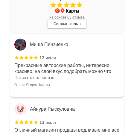
Очень большой выбор украшений! Каждое -
индивидуально и завораживает своей
красотой! Трудно не купить всё! Спасибо!
Показать полностью
на основе 63 отзыва
Отзыв Яндекс.Карты
Оставить отзыв
Миша Пензиенко
13 июля
Прекрасные авторские работы, интересно,
красиво, на свой вкус подобрать можно что
угодно
Показать полностью
Отзыв Яндекс.Карты
Айнура Рыскуловна
13 июля
Отличный магазин продацы ведливые мне все