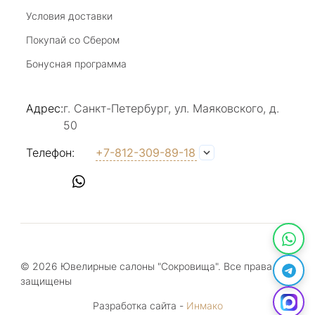
Условия доставки
Покупай со Сбером
Виктория Бузина
Бонусная программа
20 июля 2025
Благодарю за возможность получить
Адрес:
г. Санкт-Петербург, ул. Маяковского, д.
удовольствие от покупкок авторских
50
украшений, за профессиональную
Показать полностью
консультацию, за человеческое общение. Это
Отзыв Яндекс.Карты
Телефон:
+7-812-309-89-18
магазин- праздник!
Светлана Е.
17 июля 2025
в магазине на Большой Конюшенной
прекрасный выбор интересных необычных
© 2026 Ювелирные салоны "Сокровища". Все права
украшений и отзывчивый и доброделвткотный
Показать полностью
защищены
персонал, спасибо!
Отзыв Яндекс.Карты
Разработка сайта -
Инмако