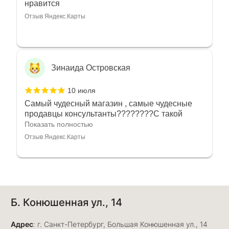
нравится
Отзыв Яндекс.Карты
Зинаида Островская
10 июля
Самый чудесный магазин , самые чудесные
продавцы консультанты????????С такой
любовью рекомендовали и советовали нам
Показать полностью
украшения????????Спасибо большое за
Отзыв Яндекс.Карты
такое тепло???????? Крым ❤️
Алёна Кудрявцева
Б. Конюшенная ул., 14
7 июля
Прекрасный ювелирный магазин. Богатый
Адрес
выбор, много авторских работ. Прекрасные
: г. Санкт-Петербург, Большая Конюшенная ул., 14