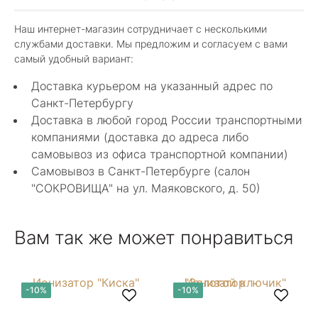
3 июня 2025
Шикарный магазин, огромный ассортимент не
Наш интернет-магазин сотрудничает с несколькими
только ювелирных изделий. Продавцы
службами доставки. Мы предложим и согласуем с вами
шикарные, спасибо!
Показать полностью
самый удобный вариант:
Отзыв Яндекс.Карты
Доставка курьером на указанный адрес по
Санкт-Петербургу
Доставка в любой город России транспортными
Алла Майорова
компаниями (доставка до адреса либо
самовывоз из офиса транспортной компании)
8 мая 2025
Самовывоз в Санкт-Петербурге (салон
Классные изделия, оригинальные не похожие
"СОКРОВИЩА" на ул. Маяковского, д. 50)
в других магазинах. Сотрудники очень
грамотные специалисты в своем деле помогли
Показать полностью
с выбором.
Отзыв Яндекс.Карты
Вам так же может понравиться
Нелли Г.
-10%
-10%
4 мая 2025