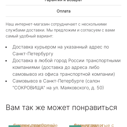
Алла Майорова
Оплата
8 мая 2025
Классные изделия, оригинальные не похожие
Наш интернет-магазин сотрудничает с несколькими
в других магазинах. Сотрудники очень
службами доставки. Мы предложим и согласуем с вами
грамотные специалисты в своем деле помогли
Показать полностью
самый удобный вариант:
с выбором.
Отзыв Яндекс.Карты
Доставка курьером на указанный адрес по
Санкт-Петербургу
Доставка в любой город России транспортными
Нелли Г.
компаниями (доставка до адреса либо
самовывоз из офиса транспортной компании)
4 мая 2025
Самовывоз в Санкт-Петербурге (салон
Каждый раз бывая на Большой Конюшенной
"СОКРОВИЩА" на ул. Маяковского, д. 50)
12 в Санкт-Петербурге посещаю этот
уникальный салон-магазин.Индивидуальный
Показать полностью
гид по стилю и персональные " ювелирные
Отзыв Яндекс.Карты
Вам так же может понравиться
феи-специалисты" помогут определиться с
выбором ! Украшения из этого бутика
неповторимы , всегда становятся самыми
любимыми и носимыми! Спасибо Вам за
arcobaleno04