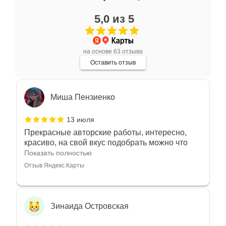
17 июля
5,0 из 5
Очень большой выбор украшений! Каждое -
индивидуально и завораживает своей
красотой! Трудно не купить всё! Спасибо!
Показать полностью
на основе 63 отзыва
Отзыв Яндекс.Карты
Оставить отзыв
Миша Пензиенко
13 июля
Прекрасные авторские работы, интересно,
красиво, на свой вкус подобрать можно что
угодно
Показать полностью
Отзыв Яндекс.Карты
Зинаида Островская