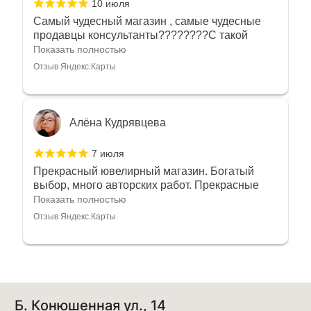
10 июля
Самый чудесный магазин , самые чудесные
продавцы консультанты????????С такой
любовью рекомендовали и советовали нам
Показать полностью
украшения????????Спасибо большое за
Отзыв Яндекс.Карты
такое тепло???????? Крым ❤️
Алёна Кудрявцева
7 июля
Прекрасный ювелирный магазин. Богатый
выбор, много авторских работ. Прекрасные
консультанты. Отдельное спасибо Ирине,
Показать полностью
очень грамотный специалист, всё показала,
Отзыв Яндекс.Карты
рассказала и помогла подобрать кольца.
Однозначно вернёмся ещё раз❤️
Анна Джафарова
Б. Конюшенная ул., 14
29 июня