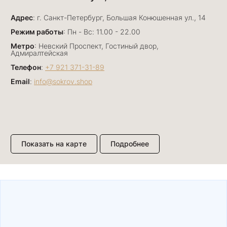
Отличный сервис! Прекрасные изделия: есть
Адрес
база, а есть совсем нетривиальные и даже
: г. Санкт-Петербург, Большая Конюшенная ул., 14
оригинальные. Спасибо сотрудникам за
Показать полностью
Режим работы
: Пн - Вс: 11.00 - 22.00
деликатность и грамотные советы в подборе.
Отзыв Яндекс.Карты
Метро
: Невский Проспект, Гостиный двор,
Буду рекомендовать))
Адмиралтейская
Телефон
:
+7 921 371-31-89
Email
:
info@sokrov.shop
Лизавета
27 июня
Были проездом, замечательные консультанты,
сервис на высоте
Отзыв Яндекс.Карты
Показать на карте
Подробнее
Павел К.
15 июня
Елена и Светлана подобрали нам прекрасный