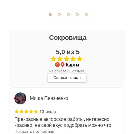
сопутствующие аксессуары. Качество
Показать полностью
отличное. Всем доволен.
Отзыв Яндекс.Карты
Ксения Л.
Сокровища
17 июля
5,0 из 5
Очень большой выбор украшений! Каждое -
индивидуально и завораживает своей
красотой! Трудно не купить всё! Спасибо!
Показать полностью
на основе 63 отзыва
Отзыв Яндекс.Карты
Оставить отзыв
Миша Пензиенко
13 июля
Прекрасные авторские работы, интересно,
красиво, на свой вкус подобрать можно что
угодно
Показать полностью