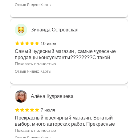
Отзыв Яндекс.Карты
Зинаида Островская
10 июля
Самый чудесный магазин , самые чудесные
продавцы консультанты????????С такой
любовью рекомендовали и советовали нам
Показать полностью
украшения????????Спасибо большое за
Отзыв Яндекс.Карты
такое тепло???????? Крым ❤️
Алёна Кудрявцева
7 июля
Прекрасный ювелирный магазин. Богатый
выбор, много авторских работ. Прекрасные
консультанты. Отдельное спасибо Ирине,
Показать полностью
очень грамотный специалист, всё показала,
Отзыв Яндекс.Карты