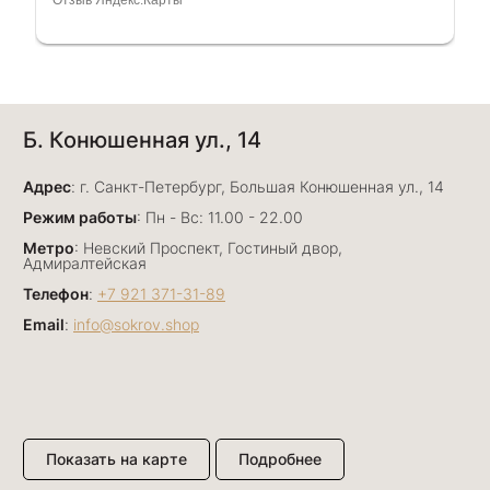
рассказала и помогла подобрать кольца.
Однозначно вернёмся ещё раз❤️
Анна Джафарова
Б. Конюшенная ул., 14
29 июня
Отличный сервис! Прекрасные изделия: есть
Адрес
база, а есть совсем нетривиальные и даже
: г. Санкт-Петербург, Большая Конюшенная ул., 14
оригинальные. Спасибо сотрудникам за
Показать полностью
Режим работы
: Пн - Вс: 11.00 - 22.00
деликатность и грамотные советы в подборе.
Отзыв Яндекс.Карты
Метро
: Невский Проспект, Гостиный двор,
Буду рекомендовать))
Адмиралтейская
Телефон
:
+7 921 371-31-89
Email
:
info@sokrov.shop
Лизавета
27 июня
Были проездом, замечательные консультанты,
сервис на высоте
Отзыв Яндекс.Карты
Показать на карте
Подробнее