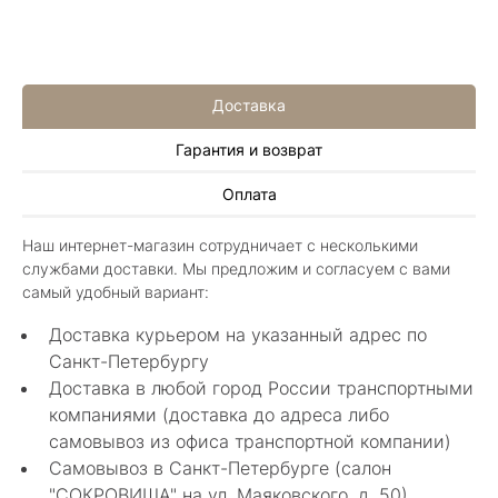
Доставка
Гарантия и возврат
Алла Майорова
Оплата
8 мая 2025
Классные изделия, оригинальные не похожие
Наш интернет-магазин сотрудничает с несколькими
в других магазинах. Сотрудники очень
службами доставки. Мы предложим и согласуем с вами
грамотные специалисты в своем деле помогли
Показать полностью
самый удобный вариант:
с выбором.
Отзыв Яндекс.Карты
Доставка курьером на указанный адрес по
Санкт-Петербургу
Доставка в любой город России транспортными
Нелли Г.
компаниями (доставка до адреса либо
самовывоз из офиса транспортной компании)
4 мая 2025
Самовывоз в Санкт-Петербурге (салон
Каждый раз бывая на Большой Конюшенной
"СОКРОВИЩА" на ул. Маяковского, д. 50)