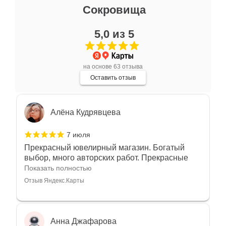
Зинаида Островская
Сокровища
10 июля
5,0 из 5
Самый чудесный магазин , самые чудесные
продавцы консультанты????????С такой
любовью рекомендовали и советовали нам
Показать полностью
на основе 63 отзыва
украшения????????Спасибо большое за
Отзыв Яндекс.Карты
Оставить отзыв
такое тепло???????? Крым ❤️
Алёна Кудрявцева
7 июля
Прекрасный ювелирный магазин. Богатый
выбор, много авторских работ. Прекрасные
консультанты. Отдельное спасибо Ирине,
Показать полностью
очень грамотный специалист, всё показала,
Отзыв Яндекс.Карты
рассказала и помогла подобрать кольца.
Однозначно вернёмся ещё раз❤️
Анна Джафарова