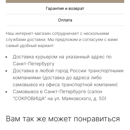
неповторимы , всегда становятся самыми
Гарантия и возврат
любимыми и носимыми! Спасибо Вам за
arcobaleno04
красоту !! Рекомендую к посещению
Оплата
непременно!!!!
27 декабря 2024
Интересные авторские ювелирные изделия.
Наш интернет-магазин сотрудничает с несколькими
Вполне можно найти и недорогие
службами доставки. Мы предложим и согласуем с вами
оригинальные вещи из серебра. В основном, в
Показать полностью
самый удобный вариант:
"Сокровищах" работы петербургских
Отзыв Яндекс.Карты
мастеров-ювелиров, а значит купленный здесь
Доставка курьером на указанный адрес по
подарок будет не только уникальным, но и еще
Санкт-Петербургу
одним воспоминанием о прекрасном городе.
Доставка в любой город России транспортными
Николай Гоблинов
компаниями (доставка до адреса либо
самовывоз из офиса транспортной компании)
22 июля
Самовывоз в Санкт-Петербурге (салон
Отличные люди, всё по доброму и
"СОКРОВИЩА" на ул. Маяковского, д. 50)
внимательно. Со вкусом подобрали
сопутствующие аксессуары. Качество
Показать полностью
отличное. Всем доволен.
Отзыв Яндекс.Карты
Вам так же может понравиться