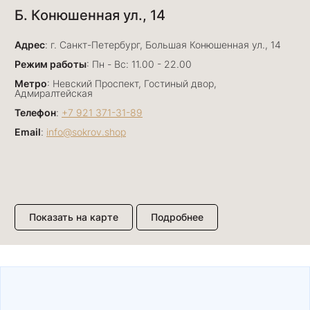
Б. Конюшенная ул., 14
15 июня
Елена и Светлана подобрали нам прекрасный
Адрес
подарок для дорогого человека. Магазин
: г. Санкт-Петербург, Большая Конюшенная ул., 14
сокровища на Большом Проспекте П.С 26 есть
Показать полностью
Режим работы
: Пн - Вс: 11.00 - 22.00
ассортимент на любой вкус, стиль и кошелек!
Отзыв Яндекс.Карты
Метро
: Невский Проспект, Гостиный двор,
спасибо большое вам
Адмиралтейская
Телефон
:
+7 921 371-31-89
Email
:
info@sokrov.shop
Татьяна Орлова
30 декабря 2025
Персонал супер, украшения красивые и
качественные. Магазин рекомендую.
Отзыв Яндекс.Карты
Показать на карте
Подробнее
tiras3