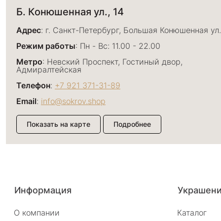
Б. Конюшенная ул., 14
Адрес
: г. Санкт-Петербург, Большая Конюшенная ул.
Режим работы
: Пн - Вс: 11.00 - 22.00
Метро
: Невский Проспект, Гостиный двор,
Адмиралтейская
Телефон
:
+7 921 371-31-89
Email
:
info@sokrov.shop
Показать на карте
Подробнее
Большой пр. П.С., 26
Адрес
: г. Санкт-Петербург, Большой проспект П.С., 
Информация
Украшен
Режим работы
: Пн - Вс: 11.00 - 22.00
О компании
Каталог
Метро
: Спортивная, Чкаловская, Петроградская