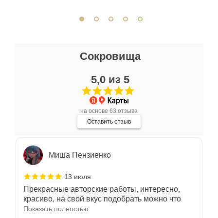
отличное. Всем доволен.
Отзыв Яндекс.Карты
Ксения Л.
Сокровища
17 июля
5,0 из 5
Очень большой выбор украшений! Каждое -
индивидуально и завораживает своей
красотой! Трудно не купить всё! Спасибо!
Показать полностью
на основе 63 отзыва
Отзыв Яндекс.Карты
Оставить отзыв
Миша Пензиенко
13 июля
Прекрасные авторские работы, интересно,
красиво, на свой вкус подобрать можно что
угодно
Показать полностью