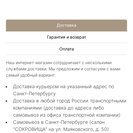
Доставка
Гарантия и возврат
Иван Еремеев
Оплата
3 июня 2025
Шикарный магазин, огромный ассортимент не
Наш интернет-магазин сотрудничает с несколькими
только ювелирных изделий. Продавцы
службами доставки. Мы предложим и согласуем с вами
шикарные, спасибо!
Показать полностью
самый удобный вариант:
Отзыв Яндекс.Карты
Доставка курьером на указанный адрес по
Санкт-Петербургу
Доставка в любой город России транспортными
Алла Майорова
компаниями (доставка до адреса либо
самовывоз из офиса транспортной компании)
8 мая 2025
Самовывоз в Санкт-Петербурге (салон
Классные изделия, оригинальные не похожие
"СОКРОВИЩА" на ул. Маяковского, д. 50)
в других магазинах. Сотрудники очень