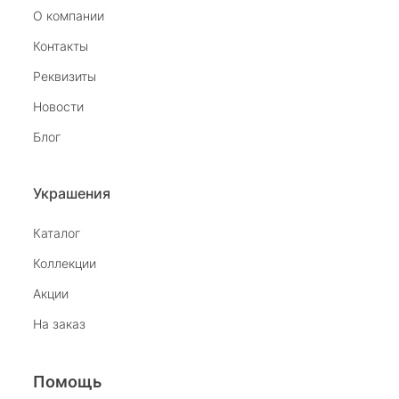
О компании
Татьяна Орлова
Контакты
30 декабря 2025
Реквизиты
Персонал супер, украшения красивые и
Новости
качественные. Магазин рекомендую.
Блог
Отзыв Яндекс.Карты
Украшения
tiras3
Каталог
Коллекции
24 августа 2025
Был приглашён в салон на Комендантском
Акции
девушкой раздававшей флаеры. При входе в
На заказ
салон мне на встречу вышла замечательная
Показать полностью
девушка. Благодаря её обоянию,
Отзыв Яндекс.Карты
внимательности и профессионализму без
покупки не ушёл. Спасибо. Жаль что салон
Помощь
закрывается.