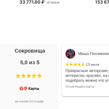
33 771.60 ₽
153 67
37 524 ₽
Сокровища
я Л.
Миша Пензиенк
5,0 из 5
7 июля
13 июля
ой выбор украшений!
Прекрасные авторские 
дивидуально и завораживает
интересно, красиво, на 
ой! Трудно не купить всё!
подобрать можно что у
Отзыв Яндекс.Карты
арты
на основе 63 отзыва