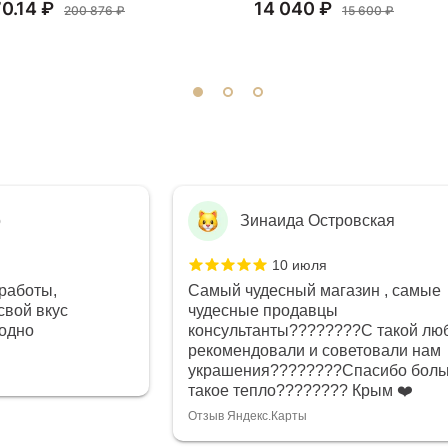
0.14 ₽
14 040 ₽
200 876 ₽
15 600 ₽
о
Зинаида Островская
10 июля
работы,
Самый чудесный магазин , самые
свой вкус
чудесные продавцы
годно
консультанты????????С такой лю
рекомендовали и советовали нам
украшения????????Спасибо боль
такое тепло???????? Крым ❤️
Отзыв Яндекс.Карты