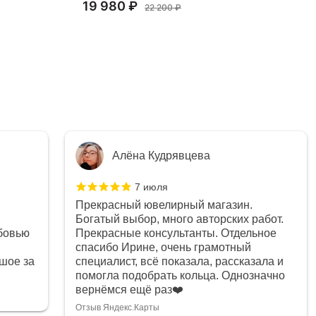
19 980 ₽
15
22 200 ₽
Алёна Кудрявцева
7 июля
Прекрасный ювелирный магазин.
Богатый выбор, много авторских работ.
бовью
Прекрасные консультанты. Отдельное
спасибо Ирине, очень грамотный
шое за
специалист, всё показала, рассказала и
помогла подобрать кольца. Однозначно
вернёмся ещё раз❤️
Отзыв Яндекс.Карты