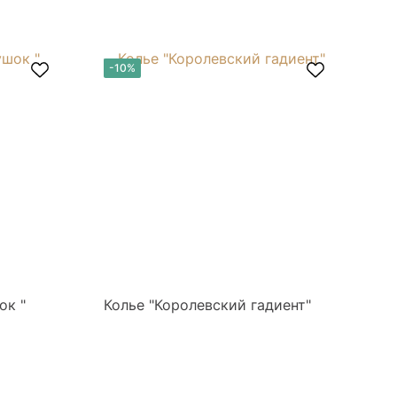
-10%
-
ок "
Колье "Королевский гадиент"
Ко
и 