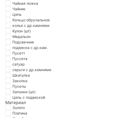
Чайная ложка
Чайник
Цепь
Кольцо обручальное
колье с др.камнями
Кулон (шт)
Медальон
Подсвечник
подвеска с др.кам.
Пусетт
Пуссета
сатуар
серьги с др.камнями
Шкатулка
Заколка
Пусеты
Запонки (шт)
Цепь с подвеской
Материал
Золото
Платина