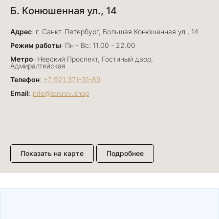
Б. Конюшенная ул., 14
29 июня
Отличный сервис! Прекрасные изделия: есть
Адрес
база, а есть совсем нетривиальные и даже
: г. Санкт-Петербург, Большая Конюшенная ул., 14
оригинальные. Спасибо сотрудникам за
Показать полностью
Режим работы
: Пн - Вс: 11.00 - 22.00
деликатность и грамотные советы в подборе.
Отзыв Яндекс.Карты
Метро
: Невский Проспект, Гостиный двор,
Буду рекомендовать))
Адмиралтейская
Телефон
:
+7 921 371-31-89
Email
:
info@sokrov.shop
Лизавета
27 июня
Были проездом, замечательные консультанты,
сервис на высоте
Отзыв Яндекс.Карты
Показать на карте
Подробнее
Павел К.