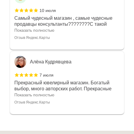
10 июля
Самый чудесный магазин , самые чудесные
продавцы консультанты????????С такой
любовью рекомендовали и советовали нам
Показать полностью
украшения????????Спасибо большое за
Отзыв Яндекс.Карты
такое тепло???????? Крым ❤️
Алёна Кудрявцева
7 июля
Прекрасный ювелирный магазин. Богатый
выбор, много авторских работ. Прекрасные
консультанты. Отдельное спасибо Ирине,
Показать полностью
очень грамотный специалист, всё показала,
Отзыв Яндекс.Карты
рассказала и помогла подобрать кольца.
Однозначно вернёмся ещё раз❤️
Анна Джафарова