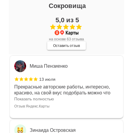
Ксения Л.
Сокровища
17 июля
5,0 из 5
Очень большой выбор украшений! Каждое -
индивидуально и завораживает своей
красотой! Трудно не купить всё! Спасибо!
Показать полностью
на основе 63 отзыва
Отзыв Яндекс.Карты
Оставить отзыв
Миша Пензиенко
13 июля
Прекрасные авторские работы, интересно,
красиво, на свой вкус подобрать можно что
угодно
Показать полностью
Отзыв Яндекс.Карты
Зинаида Островская