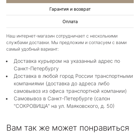
Гарантия и возврат
Алла Майорова
Оплата
8 мая 2025
Классные изделия, оригинальные не похожие
Наш интернет-магазин сотрудничает с несколькими
в других магазинах. Сотрудники очень
службами доставки. Мы предложим и согласуем с вами
грамотные специалисты в своем деле помогли
Показать полностью
самый удобный вариант:
с выбором.
Отзыв Яндекс.Карты
Доставка курьером на указанный адрес по
Санкт-Петербургу
Доставка в любой город России транспортными
Нелли Г.
компаниями (доставка до адреса либо
самовывоз из офиса транспортной компании)
4 мая 2025
Самовывоз в Санкт-Петербурге (салон
Каждый раз бывая на Большой Конюшенной
"СОКРОВИЩА" на ул. Маяковского, д. 50)
12 в Санкт-Петербурге посещаю этот
уникальный салон-магазин.Индивидуальный
Показать полностью
гид по стилю и персональные " ювелирные
Отзыв Яндекс.Карты
Вам так же может понравиться
феи-специалисты" помогут определиться с
выбором ! Украшения из этого бутика
неповторимы , всегда становятся самыми