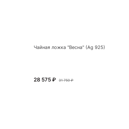
Чайная ложка "Весна" (Ag 925)
Ио
28 575 ₽
55
31 750 ₽