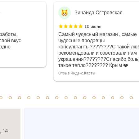
о
Зинаида Островская
10 июля
работы,
Самый чудесный магазин , самые
свой вкус
чудесные продавцы
годно
консультанты????????С такой лю
рекомендовали и советовали нам
украшения????????Спасибо боль
такое тепло???????? Крым ❤️
Отзыв Яндекс.Карты
, 14