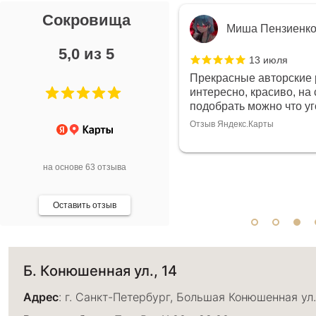
Сокровища
я Л.
Миша Пензиенк
5,0 из 5
7 июля
13 июля
ой выбор украшений!
Прекрасные авторские 
дивидуально и завораживает
интересно, красиво, на 
ой! Трудно не купить всё!
подобрать можно что у
Отзыв Яндекс.Карты
арты
на основе 63 отзыва
Оставить отзыв
Б. Конюшенная ул., 14
Адрес
: г. Санкт-Петербург, Большая Конюшенная ул.