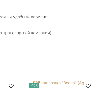
самый удобный вариант:
а транспортной компании)
-10%
-