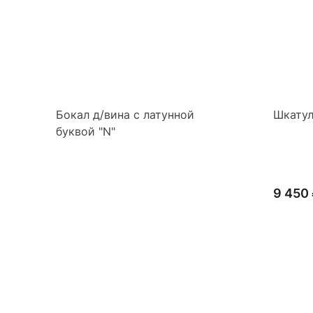
Бокал д/вина с латунной
Шкатул
буквой "N"
9 450