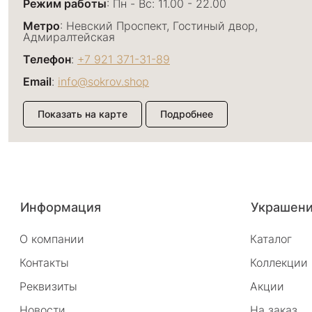
Режим работы
: Пн - Вс: 11.00 - 22.00
Метро
: Невский Проспект, Гостиный двор,
Адмиралтейская
Телефон
:
+7 921 371-31-89
Email
:
info@sokrov.shop
Показать на карте
Подробнее
Большой пр. П.С., 26
Адрес
: г. Санкт-Петербург, Большой проспект П.С., 
Информация
Украшен
Режим работы
: Пн - Вс: 11.00 - 22.00
О компании
Каталог
Метро
: Спортивная, Чкаловская, Петроградская
Контакты
Коллекции
Телефон
:
+7 921 371-31-93
Реквизиты
Акции
Email
:
info@sokrov.shop
Новости
На заказ