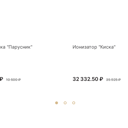
ка "Парусник"
Ионизатор "Киска"
 ₽
32 332.50 ₽
10 500 ₽
35 925 ₽