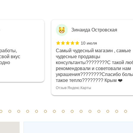
о
Зинаида Островская
10 июля
работы,
Самый чудесный магазин , самые
свой вкус
чудесные продавцы
годно
консультанты????????С такой лю
рекомендовали и советовали нам
украшения????????Спасибо боль
такое тепло???????? Крым ❤️
Отзыв Яндекс.Карты