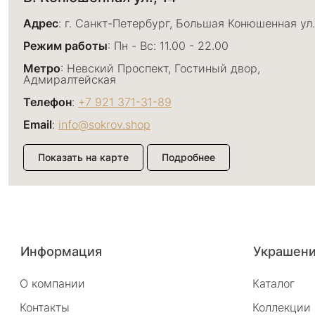
Адрес
: г. Санкт-Петербург, Большая Конюшенная ул.
Режим работы
: Пн - Вс: 11.00 - 22.00
Метро
: Невский Проспект, Гостиный двор,
Адмиралтейская
Телефон
:
+7 921 371-31-89
Email
:
info@sokrov.shop
Показать на карте
Подробнее
Большой пр. П.С., 26
Адрес
: г. Санкт-Петербург, Большой проспект П.С., 
Информация
Украшен
Режим работы
: Пн - Вс: 11.00 - 22.00
О компании
Каталог
Метро
: Спортивная, Чкаловская, Петроградская
Контакты
Коллекции
Телефон
:
+7 921 371-31-93