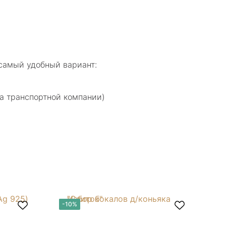
самый удобный вариант:
а транспортной компании)
-10%
-