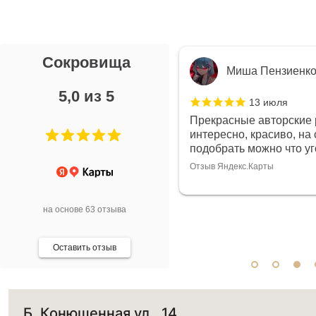
Сокровища
я Л.
Миша Пензиенк
5,0 из 5
7 июля
13 июля
ой выбор украшений!
Прекрасные авторские 
дивидуально и завораживает
интересно, красиво, на 
ой! Трудно не купить всё!
подобрать можно что у
Отзыв Яндекс.Карты
арты
на основе 63 отзыва
Оставить отзыв
Б. Конюшенная ул., 14