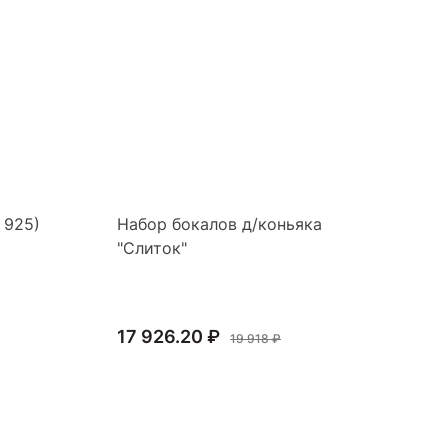
 925)
Набор бокалов д/коньяка
Ли
"Слиток"
17 926.20 ₽
75
19 918 ₽