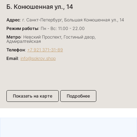
Б. Конюшенная ул., 14
29 июня
Отличный сервис! Прекрасные изделия: есть
Адрес
база, а есть совсем нетривиальные и даже
: г. Санкт-Петербург, Большая Конюшенная ул., 14
оригинальные. Спасибо сотрудникам за
Показать полностью
Режим работы
: Пн - Вс: 11.00 - 22.00
деликатность и грамотные советы в подборе.
Отзыв Яндекс.Карты
Метро
: Невский Проспект, Гостиный двор,
Буду рекомендовать))
Адмиралтейская
Телефон
:
+7 921 371-31-89
Email
:
info@sokrov.shop
Лизавета
27 июня
Были проездом, замечательные консультанты,
сервис на высоте
Отзыв Яндекс.Карты
Показать на карте
Подробнее
Павел К.