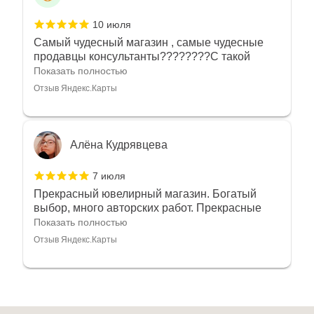
10 июля
Самый чудесный магазин , самые чудесные
продавцы консультанты????????С такой
любовью рекомендовали и советовали нам
Показать полностью
украшения????????Спасибо большое за
Отзыв Яндекс.Карты
такое тепло???????? Крым ❤️
Алёна Кудрявцева
7 июля
Прекрасный ювелирный магазин. Богатый
выбор, много авторских работ. Прекрасные
консультанты. Отдельное спасибо Ирине,
Показать полностью
очень грамотный специалист, всё показала,
Отзыв Яндекс.Карты
рассказала и помогла подобрать кольца.
Однозначно вернёмся ещё раз❤️
Анна Джафарова