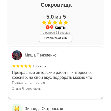
Ксения Л.
Сокровища
17 июля
5,0 из 5
Очень большой выбор украшений! Каждое -
индивидуально и завораживает своей
красотой! Трудно не купить всё! Спасибо!
Показать полностью
на основе 63 отзыва
Отзыв Яндекс.Карты
Оставить отзыв
Миша Пензиенко
13 июля
Прекрасные авторские работы, интересно,
красиво, на свой вкус подобрать можно что
угодно
Показать полностью
Отзыв Яндекс.Карты
Зинаида Островская