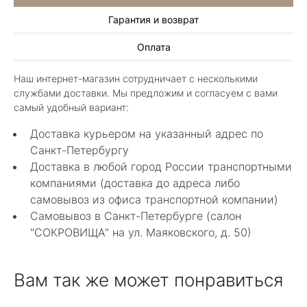
Гарантия и возврат
Алла Майорова
Оплата
8 мая 2025
Классные изделия, оригинальные не похожие
Наш интернет-магазин сотрудничает с несколькими
в других магазинах. Сотрудники очень
службами доставки. Мы предложим и согласуем с вами
грамотные специалисты в своем деле помогли
Показать полностью
самый удобный вариант:
с выбором.
Отзыв Яндекс.Карты
Доставка курьером на указанный адрес по
Санкт-Петербургу
Доставка в любой город России транспортными
Нелли Г.
компаниями (доставка до адреса либо
самовывоз из офиса транспортной компании)
4 мая 2025
Самовывоз в Санкт-Петербурге (салон
Каждый раз бывая на Большой Конюшенной
"СОКРОВИЩА" на ул. Маяковского, д. 50)
12 в Санкт-Петербурге посещаю этот
уникальный салон-магазин.Индивидуальный
Показать полностью
гид по стилю и персональные " ювелирные
Отзыв Яндекс.Карты
Вам так же может понравиться
феи-специалисты" помогут определиться с
выбором ! Украшения из этого бутика
неповторимы , всегда становятся самыми