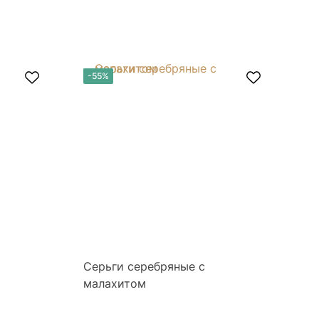
-55%
-
Серьги серебряные с
Се
малахитом
ж