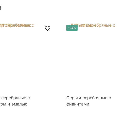
я
-24%
 серебряные с
Серьги серебряные с
гом и эмалью
фианитами