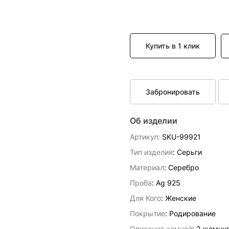
Купить в 1 клик
Забронировать
Об изделии
Артикул:
SKU-99921
Тип изделия
: Серьги
Материал
: Серебро
Проба
: Ag 925
Для Кого
: Женские
Покрытие
: Родирование
Описание камней
:
2 жемчуг