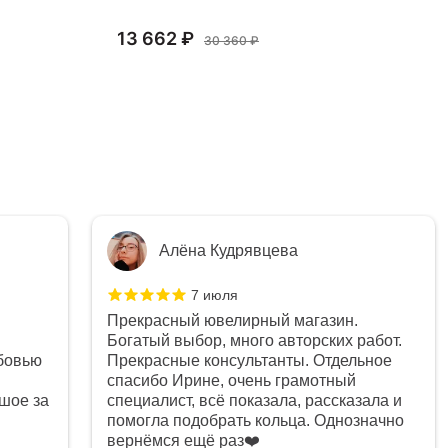
13 662 ₽
16
30 360 ₽
Алёна Кудрявцева
7 июля
Прекрасный ювелирный магазин.
Богатый выбор, много авторских работ.
бовью
Прекрасные консультанты. Отдельное
спасибо Ирине, очень грамотный
шое за
специалист, всё показала, рассказала и
помогла подобрать кольца. Однозначно
вернёмся ещё раз❤️