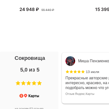
24 948 ₽
15 39
55 440 ₽
Сокровища
я Л.
Миша Пензиенк
5,0 из 5
7 июля
13 июля
ой выбор украшений!
Прекрасные авторские 
дивидуально и завораживает
интересно, красиво, на 
ой! Трудно не купить всё!
подобрать можно что у
Отзыв Яндекс.Карты
арты
на основе 63 отзыва