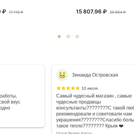
9 ₽
15 807.96 ₽
17 110 ₽
20 664 ₽
о
Зинаида Островская
10 июля
работы,
Самый чудесный магазин , самые
свой вкус
чудесные продавцы
годно
консультанты????????С такой лю
рекомендовали и советовали нам
украшения????????Спасибо боль
такое тепло???????? Крым ❤️
Отзыв Яндекс.Карты