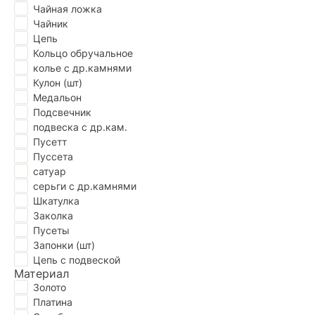
Чайная ложка
Чайник
Цепь
Кольцо обручальное
колье с др.камнями
Кулон (шт)
Медальон
Подсвечник
подвеска с др.кам.
Пусетт
Пуссета
сатуар
серьги с др.камнями
Шкатулка
Заколка
Пусеты
Запонки (шт)
Цепь с подвеской
Материал
Золото
Платина