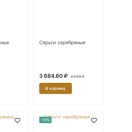
яные
Серьги серебряные
3 684.60 ₽
4 094 ₽
В корзину
-10%