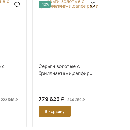
-10%
 с
Серьги золотые с
бриллиантами,сапфирами
и жемчугом
779 625 ₽
222 548 ₽
866 250 ₽
В корзину