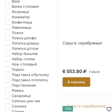
Ваза
Вилка столовая
Икорница
Ионизатор
Конфетница
Лимонница
Ложка
Ложка д/кофе
Серьги серебряные
Лопатка д/икры
Лопатка д/соли
Набор бокалов
Набор стопок
Нож столовый
Поднос
6 553.80 ₽
7 282 ₽
Подставка п/бутылку
Подставка п/лопатку
В корзину
Подстаканник
Рюмка
Сахарница
Ситечко для чая
Солонка
-10%
Стакан