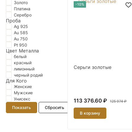
Золото
-10%
Платина
Серебро
Проба
Ag 925
Au 585
Au 750
Pt 950
Цвет Металла
белый
красный
Серьги золотые
лимонный
черный родий
Для Кого
Женские
Мужские
Унисекс
113 376.60 ₽
125 974 ₽
В корзину