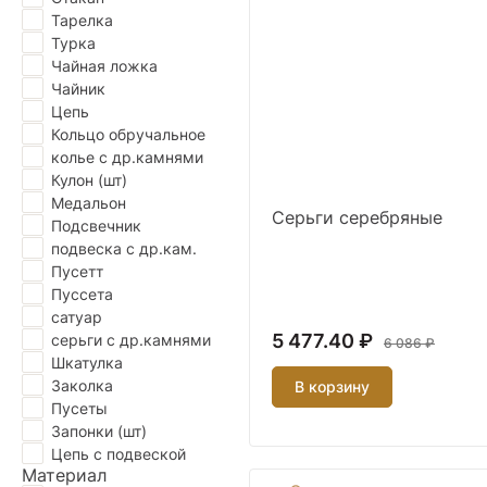
Тарелка
Турка
Чайная ложка
Чайник
Цепь
Кольцо обручальное
колье с др.камнями
Кулон (шт)
Медальон
Серьги серебряные
Подсвечник
подвеска с др.кам.
Пусетт
Пуссета
сатуар
5 477.40 ₽
серьги с др.камнями
6 086 ₽
Шкатулка
Заколка
В корзину
Пусеты
Запонки (шт)
Цепь с подвеской
Материал