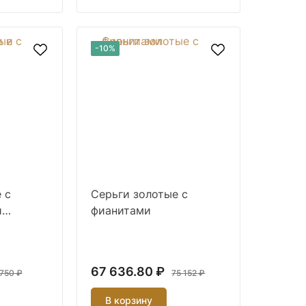
-10%
 с
Серьги золотые с
и
фианитами
67 636.80 ₽
750 ₽
75 152 ₽
В корзину