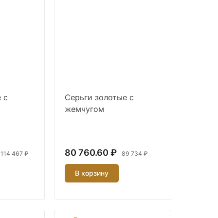
 с
Серьги золотые с
жемчугом
80 760.60 ₽
114 467 ₽
89 734 ₽
В корзину