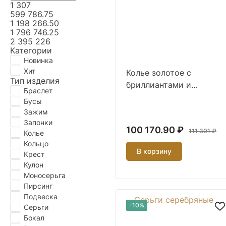
1 307
599 786.75
1 198 266.50
1 796 746.25
2 395 226
Категории
Новинка
Хит
Колье золотое с
Тип изделия
бриллиантами и
Браслет
тигровым глазом
Бусы
Зажим
Запонки
100 170.90 ₽
111 301 ₽
Колье
Кольцо
В корзину
Крест
Кулон
Моносерьга
Пирсинг
Подвескa
-10%
Серьги
Бокал