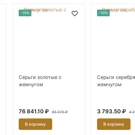
-10%
-10%
Серьги золотые с
Серьги серебря
жемчугом
жемчугом
76 841.10 ₽
3 793.50 ₽
85 379 ₽
4 2
В корзину
В корзину