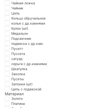
Чайная ложка
Чайник
Цепь
Кольцо обручальное
колье с др.камнями
Кулон (шт)
Медальон
Подсвечник
подвеска с др.кам.
Пусетт
Пуссета
сатуар
серьги с др.камнями
Шкатулка
Заколка
Пусеты
Запонки (шт)
Цепь с подвеской
Материал
Золото
Платина