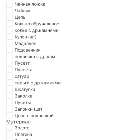
Чайная ложка
Чайник
Цепь
Кольцо обручальное
колье с др.камнями
Кулон (шт)
Медальон
Подсвечник
подвеска с др.кам.
Пусетт
Пуссета
сатуар
серьги с др.камнями
Шкатулка
Заколка
Пусеты
Запонки (шт)
Цепь с подвеской
Материал
Золото
Платина